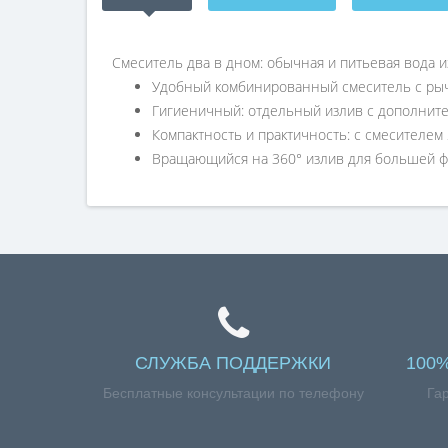
Смеситель два в дном: обычная и питьевая вода и
Удобный комбинированный смеситель с рыч
Гигиеничный: отдельный излив с дополнит
Компактность и практичность: с смесителе
Вращающийся на 360° излив для большей 
СЛУЖБА ПОДДЕРЖКИ
100
Бесплатные консультации по телефону
Га