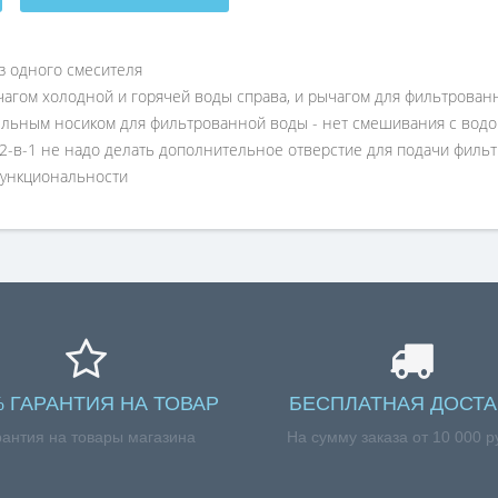
з одного смесителя
агом холодной и горячей воды справа, и рычагом для фильтрован
ельным носиком для фильтрованной воды - нет смешивания с вод
м 2-в-1 не надо делать дополнительное отверстие для подачи фил
функциональности
% ГАРАНТИЯ НА ТОВАР
БЕСПЛАТНАЯ ДОСТА
рантия на товары магазина
На сумму заказа от 10 000 р