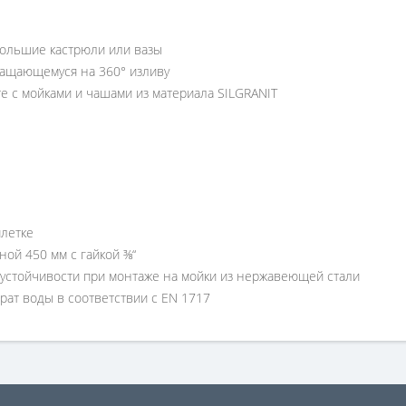
большие кастрюли или вазы
ращающемуся на 360° изливу
е с мойками и чашами из материала SILGRANIT
летке
ой 450 мм с гайкой ⅜“
устойчивости при монтаже на мойки из нержавеющей стали
ат воды в соответствии с EN 1717