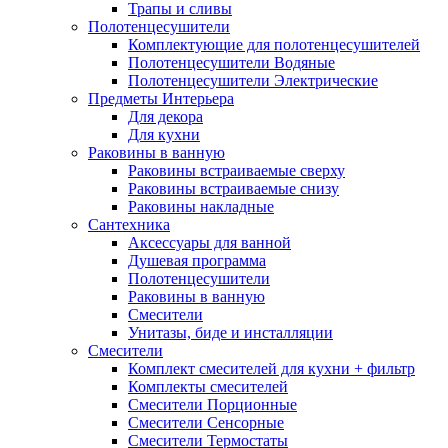
Трапы и сливы
Полотенцесушители
Комплектующие для полотенцесушителей
Полотенцесушители Водяные
Полотенцесушители Электрические
Предметы Интерьера
Для декора
Для кухни
Раковины в ванную
Раковины встраиваемые сверху
Раковины встраиваемые снизу
Раковины накладные
Сантехника
Аксессуары для ванной
Душевая программа
Полотенцесушители
Раковины в ванную
Смесители
Унитазы, биде и инсталляции
Смесители
Комплект смесителей для кухни + фильтр
Комплекты смесителей
Смесители Порционные
Смесители Сенсорные
Смесители Термостаты