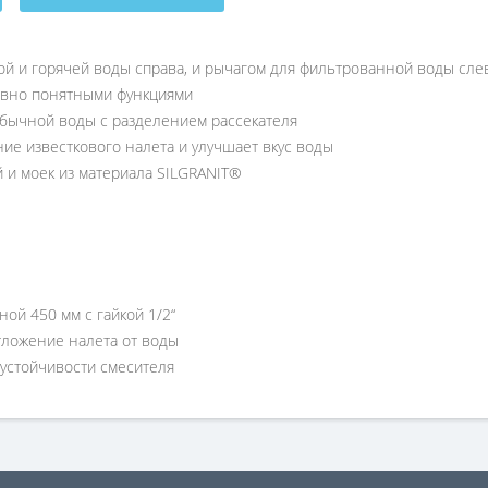
ой и горячей воды справа, и рычагом для фильтрованной воды сле
ивно понятными функциями
бычной воды с разделением рассекателя
е известкового налета и улучшает вкус воды
 и моек из материала SILGRANIT®
ой 450 мм с гайкой 1/2“
тложение налета от воды
устойчивости смесителя