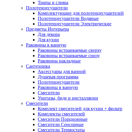
Трапы и сливы
Полотенцесушители
Комплектующие для полотенцесушителей
Полотенцесушители Водяные
Полотенцесушители Электрические
Предметы Интерьера
Для декора
Для кухни
Раковины в ванную
Раковины встраиваемые сверху
Раковины встраиваемые снизу
Раковины накладные
Сантехника
Аксессуары для ванной
Душевая программа
Полотенцесушители
Раковины в ванную
Смесители
Унитазы, биде и инсталляции
Смесители
Комплект смесителей для кухни + фильтр
Комплекты смесителей
Смесители Порционные
Смесители Сенсорные
Смесители Термостаты