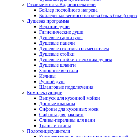
Газовые котлы-Водонагреватели
Бойлер послойного нагрева
Бойлеры косвенного нагрева бак в баке (гори
Душевая программа
Верхние души
Гигиенические души
Душевые гарнитуры
Душевые панели
Душевые системы со смесителем
Душевые стойки
Душевые стойки с верхним душем
Душевые шланги
Запорные вентили
Изливы
Ручной душ
Шланговые подключения
Комплектующие
Выпуск для кухонной мойки
Донные клапаны
Сифоны для кухонных моек
Сифоны для раковин
Сливы-переливы для ванн
Трапы и сливы
Полотенцесушители
Комплектующие для полотенцесушителей