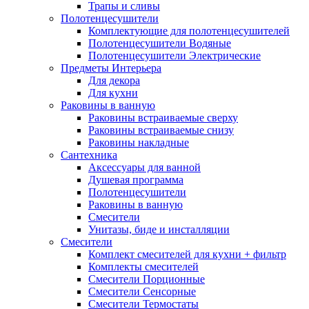
Трапы и сливы
Полотенцесушители
Комплектующие для полотенцесушителей
Полотенцесушители Водяные
Полотенцесушители Электрические
Предметы Интерьера
Для декора
Для кухни
Раковины в ванную
Раковины встраиваемые сверху
Раковины встраиваемые снизу
Раковины накладные
Сантехника
Аксессуары для ванной
Душевая программа
Полотенцесушители
Раковины в ванную
Смесители
Унитазы, биде и инсталляции
Смесители
Комплект смесителей для кухни + фильтр
Комплекты смесителей
Смесители Порционные
Смесители Сенсорные
Смесители Термостаты