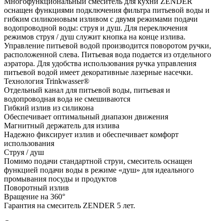
Многофункциональный смеситель для кухни ZENDER
оснащен функциями подключения фильтра питьевой воды и
гибким силиконовым изливом с двумя режимами подачи
водопроводной воды: струя и душ. Для переключения
режимов струя / душ служит кнопка на конце излива.
Управление питьевой водой производится поворотом ручки,
расположенной слева. Питьевая вода подается из отдельного
аэратора. Для удобства использования ручка управления
питьевой водой имеет декоративные лазерные насечки.
Технология Trinkwasser®
Отдельный канал для питьевой воды, питьевая и
водопроводная вода не смешиваются
Гибкий излив из силикона
Обеспечивает оптимальный диапазон движения
Магнитный держатель для излива
Надежно фиксирует излив и обеспечивает комфорт
использования
Струя / душ
Помимо подачи стандартной струи, смеситель оснащен
функцией подачи воды в режиме «душ» для идеального
промывания посуды и продуктов
Поворотный излив
Вращение на 360°
Гарантия на смеситель ZENDER 5 лет.