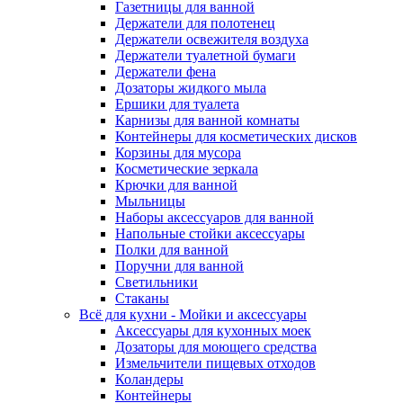
Газетницы для ванной
Держатели для полотенец
Держатели освежителя воздуха
Держатели туалетной бумаги
Держатели фена
Дозаторы жидкого мыла
Ершики для туалета
Карнизы для ванной комнаты
Контейнеры для косметических дисков
Корзины для мусора
Косметические зеркала
Крючки для ванной
Мыльницы
Наборы аксессуаров для ванной
Напольные стойки аксессуары
Полки для ванной
Поручни для ванной
Светильники
Стаканы
Всё для кухни - Мойки и аксессуары
Аксессуары для кухонных моек
Дозаторы для моющего средства
Измельчители пищевых отходов
Коландеры
Контейнеры