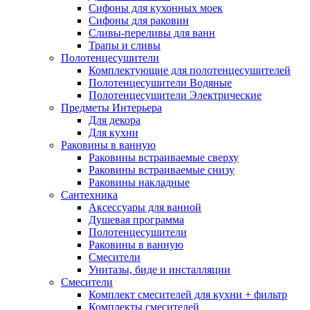
Сифоны для кухонных моек
Сифоны для раковин
Сливы-переливы для ванн
Трапы и сливы
Полотенцесушители
Комплектующие для полотенцесушителей
Полотенцесушители Водяные
Полотенцесушители Электрические
Предметы Интерьера
Для декора
Для кухни
Раковины в ванную
Раковины встраиваемые сверху
Раковины встраиваемые снизу
Раковины накладные
Сантехника
Аксессуары для ванной
Душевая программа
Полотенцесушители
Раковины в ванную
Смесители
Унитазы, биде и инсталляции
Смесители
Комплект смесителей для кухни + фильтр
Комплекты смесителей