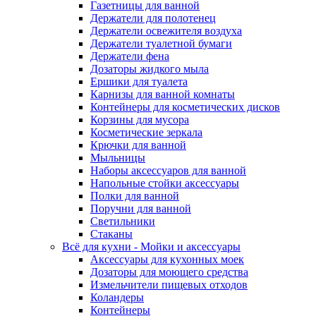
Газетницы для ванной
Держатели для полотенец
Держатели освежителя воздуха
Держатели туалетной бумаги
Держатели фена
Дозаторы жидкого мыла
Ершики для туалета
Карнизы для ванной комнаты
Контейнеры для косметических дисков
Корзины для мусора
Косметические зеркала
Крючки для ванной
Мыльницы
Наборы аксессуаров для ванной
Напольные стойки аксессуары
Полки для ванной
Поручни для ванной
Светильники
Стаканы
Всё для кухни - Мойки и аксессуары
Аксессуары для кухонных моек
Дозаторы для моющего средства
Измельчители пищевых отходов
Коландеры
Контейнеры