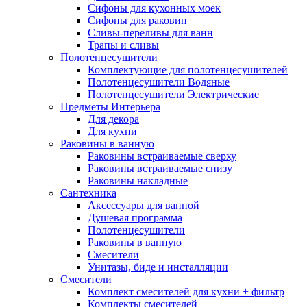
Сифоны для кухонных моек
Сифоны для раковин
Сливы-переливы для ванн
Трапы и сливы
Полотенцесушители
Комплектующие для полотенцесушителей
Полотенцесушители Водяные
Полотенцесушители Электрические
Предметы Интерьера
Для декора
Для кухни
Раковины в ванную
Раковины встраиваемые сверху
Раковины встраиваемые снизу
Раковины накладные
Сантехника
Аксессуары для ванной
Душевая программа
Полотенцесушители
Раковины в ванную
Смесители
Унитазы, биде и инсталляции
Смесители
Комплект смесителей для кухни + фильтр
Комплекты смесителей