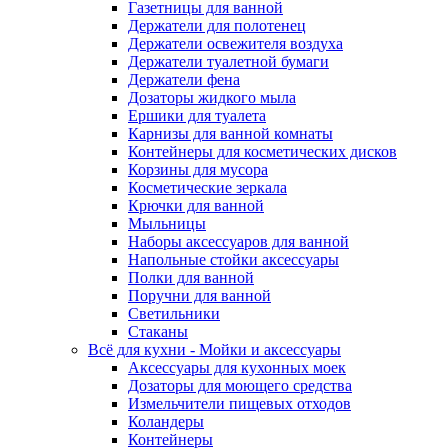
Газетницы для ванной
Держатели для полотенец
Держатели освежителя воздуха
Держатели туалетной бумаги
Держатели фена
Дозаторы жидкого мыла
Ершики для туалета
Карнизы для ванной комнаты
Контейнеры для косметических дисков
Корзины для мусора
Косметические зеркала
Крючки для ванной
Мыльницы
Наборы аксессуаров для ванной
Напольные стойки аксессуары
Полки для ванной
Поручни для ванной
Светильники
Стаканы
Всё для кухни - Мойки и аксессуары
Аксессуары для кухонных моек
Дозаторы для моющего средства
Измельчители пищевых отходов
Коландеры
Контейнеры