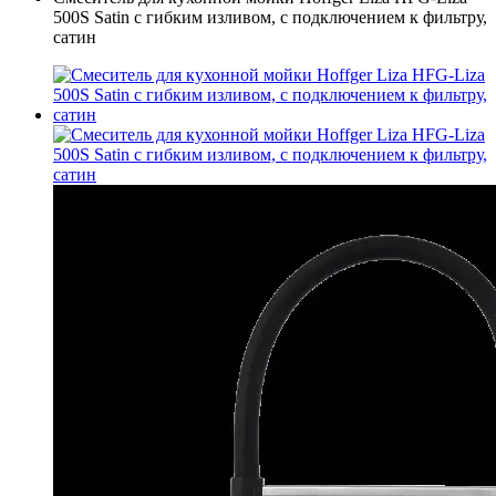
500S Satin с гибким изливом, с подключением к фильтру,
сатин