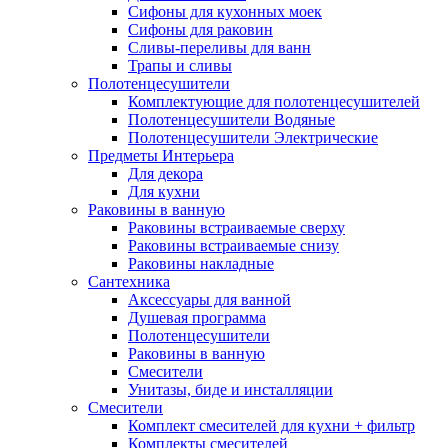
Сифоны для кухонных моек
Сифоны для раковин
Сливы-переливы для ванн
Трапы и сливы
Полотенцесушители
Комплектующие для полотенцесушителей
Полотенцесушители Водяные
Полотенцесушители Электрические
Предметы Интерьера
Для декора
Для кухни
Раковины в ванную
Раковины встраиваемые сверху
Раковины встраиваемые снизу
Раковины накладные
Сантехника
Аксессуары для ванной
Душевая программа
Полотенцесушители
Раковины в ванную
Смесители
Унитазы, биде и инсталляции
Смесители
Комплект смесителей для кухни + фильтр
Комплекты смесителей