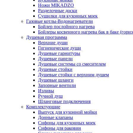
Ножи MIKADZO
Разделочные доски
Сушилки для кухонных моек
Газовые котлы-Водонагреватели
Бойлер послойного нагрева
Бойлеры косвенного нагрева бак в баке (гори
Душевая программа
Верхние души
Гигиенические души
Душевые гарнитуры
Душевые панели
Душевые системы со смесителем
Душевые стойки
Душевые стойки с верхним душем
Душевые шланги
Запорные вентили
Изливы
Ручной душ
Шланговые подключения
Комплектующие
Выпуск для кухонной мойки
Донные клапаны
Сифоны для кухонных моек
Сифоны для раковин