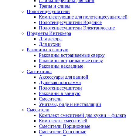
Сливы-переливы для ванн
Трапы и сливы
Полотенцесушители
Комплектующие для полотенцесушителей
Полотенцесушители Водяные
Полотенцесушители Электрические
Предметы Интерьера
Для декора
Для кухни
Раковины в ванную
Раковины встраиваемые сверху
Раковины встраиваемые снизу
Раковины накладные
Сантехника
Аксессуары для ванной
Душевая программа
Полотенцесушители
Раковины в ванную
Смесители
Унитазы, биде и инсталляции
Смесители
Комплект смесителей для кухни + фильтр
Комплекты смесителей
Смесители Порционные
Смесители Сенсорные