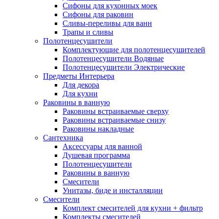
Сифоны для кухонных моек
Сифоны для раковин
Сливы-переливы для ванн
Трапы и сливы
Полотенцесушители
Комплектующие для полотенцесушителей
Полотенцесушители Водяные
Полотенцесушители Электрические
Предметы Интерьера
Для декора
Для кухни
Раковины в ванную
Раковины встраиваемые сверху
Раковины встраиваемые снизу
Раковины накладные
Сантехника
Аксессуары для ванной
Душевая программа
Полотенцесушители
Раковины в ванную
Смесители
Унитазы, биде и инсталляции
Смесители
Комплект смесителей для кухни + фильтр
Комплекты смесителей