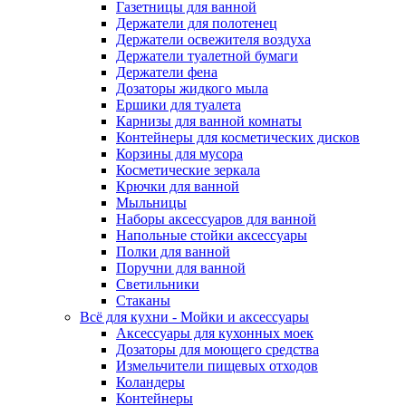
Газетницы для ванной
Держатели для полотенец
Держатели освежителя воздуха
Держатели туалетной бумаги
Держатели фена
Дозаторы жидкого мыла
Ершики для туалета
Карнизы для ванной комнаты
Контейнеры для косметических дисков
Корзины для мусора
Косметические зеркала
Крючки для ванной
Мыльницы
Наборы аксессуаров для ванной
Напольные стойки аксессуары
Полки для ванной
Поручни для ванной
Светильники
Стаканы
Всё для кухни - Мойки и аксессуары
Аксессуары для кухонных моек
Дозаторы для моющего средства
Измельчители пищевых отходов
Коландеры
Контейнеры