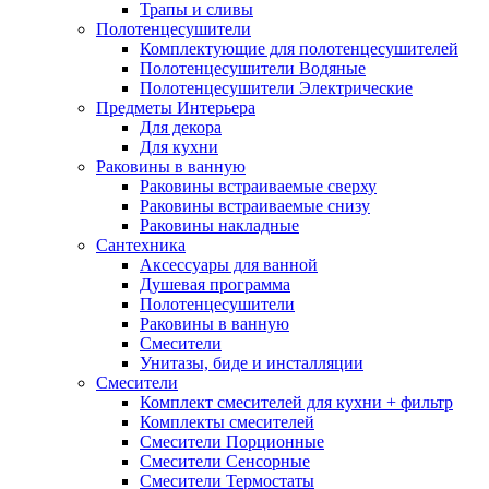
Трапы и сливы
Полотенцесушители
Комплектующие для полотенцесушителей
Полотенцесушители Водяные
Полотенцесушители Электрические
Предметы Интерьера
Для декора
Для кухни
Раковины в ванную
Раковины встраиваемые сверху
Раковины встраиваемые снизу
Раковины накладные
Сантехника
Аксессуары для ванной
Душевая программа
Полотенцесушители
Раковины в ванную
Смесители
Унитазы, биде и инсталляции
Смесители
Комплект смесителей для кухни + фильтр
Комплекты смесителей
Смесители Порционные
Смесители Сенсорные
Смесители Термостаты