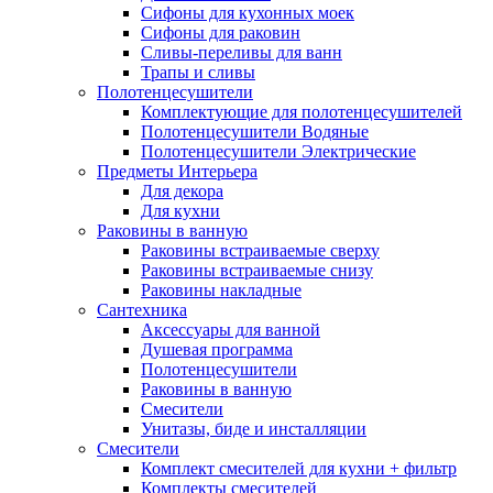
Сифоны для кухонных моек
Сифоны для раковин
Сливы-переливы для ванн
Трапы и сливы
Полотенцесушители
Комплектующие для полотенцесушителей
Полотенцесушители Водяные
Полотенцесушители Электрические
Предметы Интерьера
Для декора
Для кухни
Раковины в ванную
Раковины встраиваемые сверху
Раковины встраиваемые снизу
Раковины накладные
Сантехника
Аксессуары для ванной
Душевая программа
Полотенцесушители
Раковины в ванную
Смесители
Унитазы, биде и инсталляции
Смесители
Комплект смесителей для кухни + фильтр
Комплекты смесителей