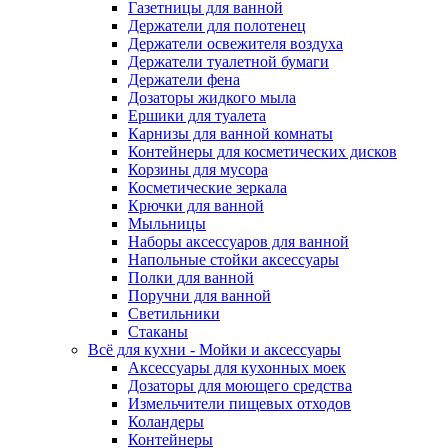
Газетницы для ванной
Держатели для полотенец
Держатели освежителя воздуха
Держатели туалетной бумаги
Держатели фена
Дозаторы жидкого мыла
Ершики для туалета
Карнизы для ванной комнаты
Контейнеры для косметических дисков
Корзины для мусора
Косметические зеркала
Крючки для ванной
Мыльницы
Наборы аксессуаров для ванной
Напольные стойки аксессуары
Полки для ванной
Поручни для ванной
Светильники
Стаканы
Всё для кухни - Мойки и аксессуары
Аксессуары для кухонных моек
Дозаторы для моющего средства
Измельчители пищевых отходов
Коландеры
Контейнеры