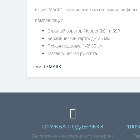
Серия MAGIC - притяжение магии стильных форм.
Комплектация:
Скрытый аэратор Neoperl®Slim SSR
Керамический картридж 25 мм
Гибкая подводка 1/2' 35 см
Металлическая рукоятка
Теги:
LEMARK
СЛУЖБА ПОДДЕРЖКИ
100
Бесплатные консультации по телефону
Га