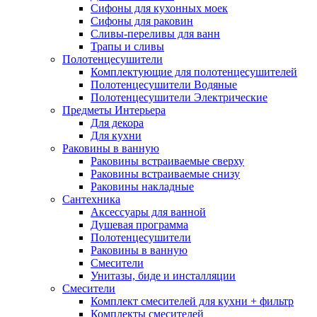
Сифоны для кухонных моек
Сифоны для раковин
Сливы-переливы для ванн
Трапы и сливы
Полотенцесушители
Комплектующие для полотенцесушителей
Полотенцесушители Водяные
Полотенцесушители Электрические
Предметы Интерьера
Для декора
Для кухни
Раковины в ванную
Раковины встраиваемые сверху
Раковины встраиваемые снизу
Раковины накладные
Сантехника
Аксессуары для ванной
Душевая программа
Полотенцесушители
Раковины в ванную
Смесители
Унитазы, биде и инсталляции
Смесители
Комплект смесителей для кухни + фильтр
Комплекты смесителей