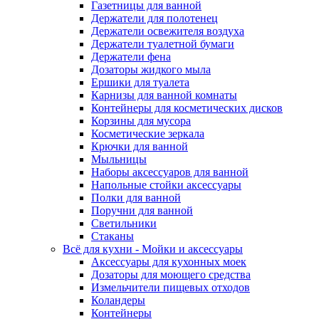
Газетницы для ванной
Держатели для полотенец
Держатели освежителя воздуха
Держатели туалетной бумаги
Держатели фена
Дозаторы жидкого мыла
Ершики для туалета
Карнизы для ванной комнаты
Контейнеры для косметических дисков
Корзины для мусора
Косметические зеркала
Крючки для ванной
Мыльницы
Наборы аксессуаров для ванной
Напольные стойки аксессуары
Полки для ванной
Поручни для ванной
Светильники
Стаканы
Всё для кухни - Мойки и аксессуары
Аксессуары для кухонных моек
Дозаторы для моющего средства
Измельчители пищевых отходов
Коландеры
Контейнеры