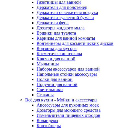
Газетницы для ванной
Держатели для полотенец
Держатели освежителя воздуха
Держатели туалетной бумаги
Держатели фена
Дозаторы жидкого мыла
Ершики для туалета
Карнизы для ванной комнаты
Контейнеры для косметических дисков
Корзины для мусора
Косметические зеркала
Крючки для ванной
Мыльницы
Наборы аксессуаров для ванной
Напольные стойки аксессуары
Полки для ванной
Поручни для ванной
Светильники
Стаканы
Всё для кухни - Мойки и аксессуары
Аксессуары для кухонных моек
Дозаторы для моющего средства
Измельчители пищевых отходов
Коландеры
Контейнеры