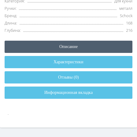
Категория:
Для кухни
Ручки:
металл
Бренд:
Schock
Длина:
168
Глубина:
216
Описание
Характеристики
Отзывы (0)
Информационная вкладка
.