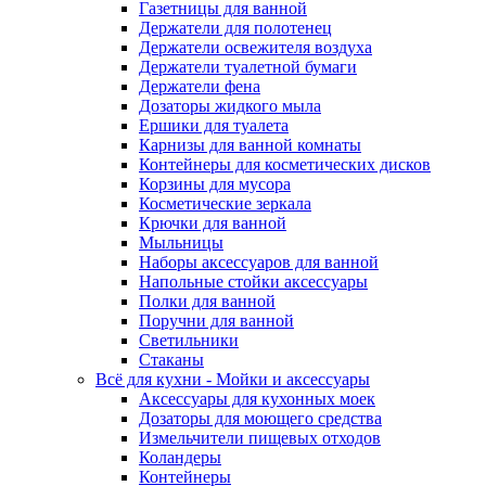
Газетницы для ванной
Держатели для полотенец
Держатели освежителя воздуха
Держатели туалетной бумаги
Держатели фена
Дозаторы жидкого мыла
Ершики для туалета
Карнизы для ванной комнаты
Контейнеры для косметических дисков
Корзины для мусора
Косметические зеркала
Крючки для ванной
Мыльницы
Наборы аксессуаров для ванной
Напольные стойки аксессуары
Полки для ванной
Поручни для ванной
Светильники
Стаканы
Всё для кухни - Мойки и аксессуары
Аксессуары для кухонных моек
Дозаторы для моющего средства
Измельчители пищевых отходов
Коландеры
Контейнеры