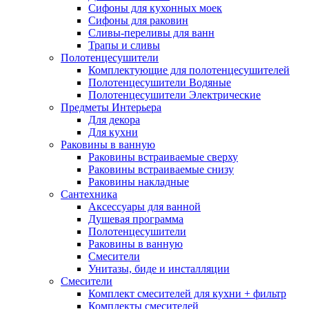
Сифоны для кухонных моек
Сифоны для раковин
Сливы-переливы для ванн
Трапы и сливы
Полотенцесушители
Комплектующие для полотенцесушителей
Полотенцесушители Водяные
Полотенцесушители Электрические
Предметы Интерьера
Для декора
Для кухни
Раковины в ванную
Раковины встраиваемые сверху
Раковины встраиваемые снизу
Раковины накладные
Сантехника
Аксессуары для ванной
Душевая программа
Полотенцесушители
Раковины в ванную
Смесители
Унитазы, биде и инсталляции
Смесители
Комплект смесителей для кухни + фильтр
Комплекты смесителей