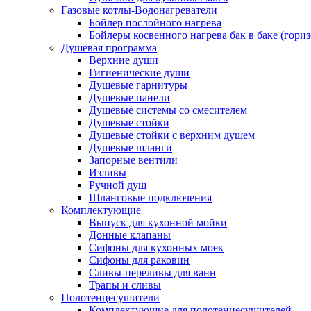
Газовые котлы-Водонагреватели
Бойлер послойного нагрева
Бойлеры косвенного нагрева бак в баке (гори
Душевая программа
Верхние души
Гигиенические души
Душевые гарнитуры
Душевые панели
Душевые системы со смесителем
Душевые стойки
Душевые стойки с верхним душем
Душевые шланги
Запорные вентили
Изливы
Ручной душ
Шланговые подключения
Комплектующие
Выпуск для кухонной мойки
Донные клапаны
Сифоны для кухонных моек
Сифоны для раковин
Сливы-переливы для ванн
Трапы и сливы
Полотенцесушители
Комплектующие для полотенцесушителей