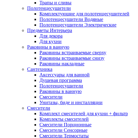
Трапы и сливы
Полотенцесушители
Комплектующие для полотенцесушителей
Полотенцесушители Водяные
Полотенцесушители Электрические
Предметы Интерьера
Для декора
Для кухни
Раковины в ванную
Раковины встраиваемые сверху
Раковины встраиваемые снизу
Раковины накладные
Сантехника
Аксессуары для ванной
Душевая программа
Полотенцесушители
Раковины в ванную
Смесители
Унитазы, биде и инсталляции
Смесители
Комплект смесителей для кухни + фильтр
Комплекты смесителей
Смесители Порционные
Смесители Сенсорные
Смесители Термостаты