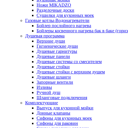
Ножи MIKADZO
Разделочные доски
Сушилки для кухонных моек
Газовые котлы-Водонагреватели
Бойлер послойного нагрева
Бойлеры косвенного нагрева бак в баке (гори
Душевая программа
Верхние души
Гигиенические души
Душевые гарнитуры
Душевые панели
Душевые системы со смесителем
Душевые стойки
Душевые стойки с верхним душем
Душевые шланги
Запорные вентили
Изливы
Ручной душ
Шланговые подключения
Комплектующие
Выпуск для кухонной мойки
Донные клапаны
Сифоны для кухонных моек
Сифоны для раковин