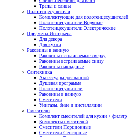
Сливы-переливы для ванн
Трапы и сливы
Полотенцесушители
Комплектующие для полотенцесушителей
Полотенцесушители Водяные
Полотенцесушители Электрические
Предметы Интерьера
Для декора
Для кухни
Раковины в ванную
Раковины встраиваемые сверху
Раковины встраиваемые снизу
Раковины накладные
Сантехника
Аксессуары для ванной
Душевая программа
Полотенцесушители
Раковины в ванную
Смесители
Унитазы, биде и инсталляции
Смесители
Комплект смесителей для кухни + фильтр
Комплекты смесителей
Смесители Порционные
Смесители Сенсорные