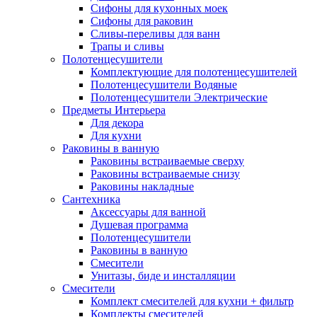
Сифоны для кухонных моек
Сифоны для раковин
Сливы-переливы для ванн
Трапы и сливы
Полотенцесушители
Комплектующие для полотенцесушителей
Полотенцесушители Водяные
Полотенцесушители Электрические
Предметы Интерьера
Для декора
Для кухни
Раковины в ванную
Раковины встраиваемые сверху
Раковины встраиваемые снизу
Раковины накладные
Сантехника
Аксессуары для ванной
Душевая программа
Полотенцесушители
Раковины в ванную
Смесители
Унитазы, биде и инсталляции
Смесители
Комплект смесителей для кухни + фильтр
Комплекты смесителей