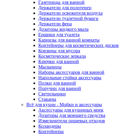
Газетницы для ванной
Держатели для полотенец
Держатели освежителя воздуха
Держатели туалетной бумаги
Держатели фена
Дозаторы жидкого мыла
Ершики для туалета
Карнизы для ванной комнаты
Контейнеры для косметических дисков
Корзины для мусора
Косметические зеркала
Крючки для ванной
Мыльницы
Наборы аксессуаров для ванной
Напольные стойки аксессуары
Полки для ванной
Поручни для ванной
Светильники
Стаканы
Всё для кухни - Мойки и аксессуары
Аксессуары для кухонных моек
Дозаторы для моющего средства
Измельчители пищевых отходов
Коландеры
Контейнеры