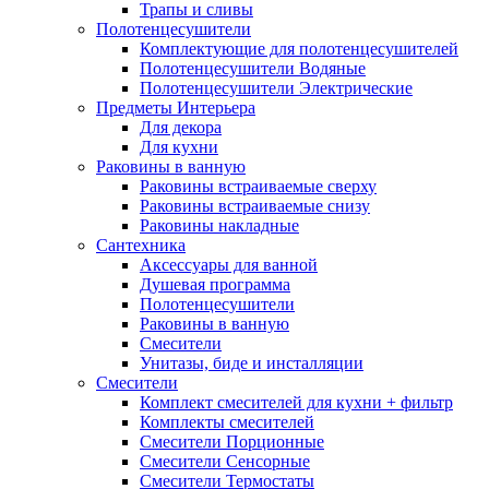
Трапы и сливы
Полотенцесушители
Комплектующие для полотенцесушителей
Полотенцесушители Водяные
Полотенцесушители Электрические
Предметы Интерьера
Для декора
Для кухни
Раковины в ванную
Раковины встраиваемые сверху
Раковины встраиваемые снизу
Раковины накладные
Сантехника
Аксессуары для ванной
Душевая программа
Полотенцесушители
Раковины в ванную
Смесители
Унитазы, биде и инсталляции
Смесители
Комплект смесителей для кухни + фильтр
Комплекты смесителей
Смесители Порционные
Смесители Сенсорные
Смесители Термостаты