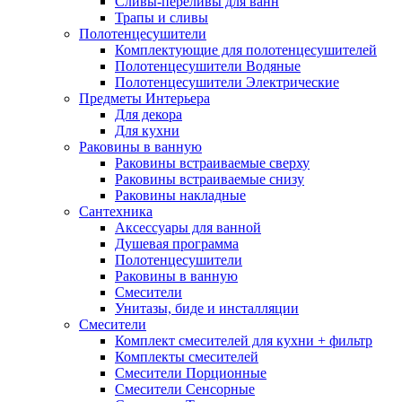
Сливы-переливы для ванн
Трапы и сливы
Полотенцесушители
Комплектующие для полотенцесушителей
Полотенцесушители Водяные
Полотенцесушители Электрические
Предметы Интерьера
Для декора
Для кухни
Раковины в ванную
Раковины встраиваемые сверху
Раковины встраиваемые снизу
Раковины накладные
Сантехника
Аксессуары для ванной
Душевая программа
Полотенцесушители
Раковины в ванную
Смесители
Унитазы, биде и инсталляции
Смесители
Комплект смесителей для кухни + фильтр
Комплекты смесителей
Смесители Порционные
Смесители Сенсорные