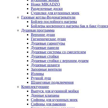
Ножи MIKADZO
Разделочные доски
Сушилки для кухонных моек
Газовые котлы-Водонагреватели
Бойлер послойного нагрева
Бойлеры косвенного нагрева бак в баке (гори
Душевая программа
Верхние души
Гигиенические души
Душевые гарнитуры
Душевые панели
Душевые системы со смесителем
Душевые стойки
Душевые стойки с верхним душем
Душевые шланги
Запорные вентили
Изливы
Ручной душ
Шланговые подключения
Комплектующие
Выпуск для кухонной мойки
Донные клапаны
Сифоны для кухонных моек
Сифоны для раковин