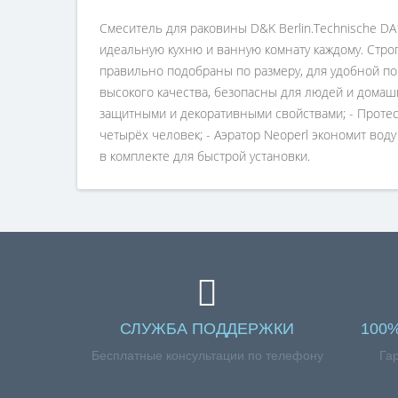
Смеситель для раковины D&K Berlin.Technische D
идеальную кухню и ванную комнату каждому. Стро
правильно подобраны по размеру, для удобной пов
высокого качества, безопасны для людей и дома
защитными и декоративными свойствами; - Протес
четырёх человек; - Аэратор Neoperl экономит воду
в комплекте для быстрой установки.
СЛУЖБА ПОДДЕРЖКИ
100
Бесплатные консультации по телефону
Га