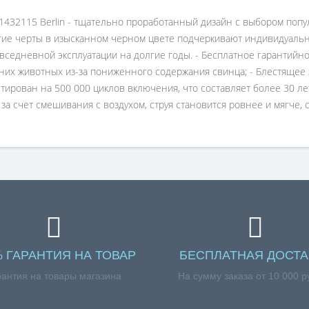
A1432115 Berlin - тщательно проработанный дизайн с выбором по
гие черты в изысканном черном цвете подчеркивают индивидуально
седневной эксплуатации на долгие годы. - Бесплатное гарантийное
шних животных из-за пониженного содержания свинца; - Блестяще
тирован на 500 000 циклов включения, что составляет более 30 л
 за счет смешивания с воздухом, струя становится ровнее и мягче, 
% ГАРАНТИЯ НА ТОВАР
БЕСПЛАТНАЯ ДОСТА
рантия на товары магазина
На сумму заказа от 10 000 р