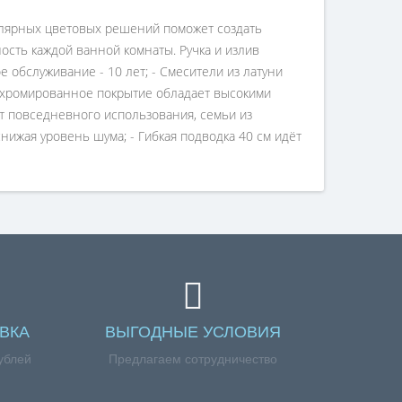
пулярных цветовых решений поможет создать
сть каждой ванной комнаты. Ручка и излив
 обслуживание - 10 лет; - Смесители из латуни
е хромированное покрытие обладает высокими
ет повседневного использования, семьи из
снижая уровень шума; - Гибкая подводка 40 см идёт
ВКА
ВЫГОДНЫЕ УСЛОВИЯ
ублей
Предлагаем сотрудничество