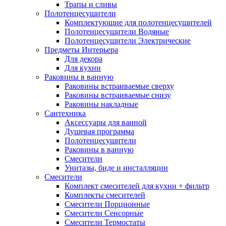
Трапы и сливы
Полотенцесушители
Комплектующие для полотенцесушителей
Полотенцесушители Водяные
Полотенцесушители Электрические
Предметы Интерьера
Для декора
Для кухни
Раковины в ванную
Раковины встраиваемые сверху
Раковины встраиваемые снизу
Раковины накладные
Сантехника
Аксессуары для ванной
Душевая программа
Полотенцесушители
Раковины в ванную
Смесители
Унитазы, биде и инсталляции
Смесители
Комплект смесителей для кухни + фильтр
Комплекты смесителей
Смесители Порционные
Смесители Сенсорные
Смесители Термостаты