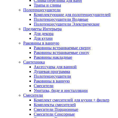
Сливы-переливы для ванн
Трапы и сливы
Полотенцесушители
Комплектующие для полотенцесушителей
Полотенцесушители Водяные
Полотенцесушители Электрические
Предметы Интерьера
Для декора
Для кухни
Раковины в ванную
Раковины встраиваемые сверху
Раковины встраиваемые снизу
Раковины накладные
Сантехника
Аксессуары для ванной
Душевая программа
Полотенцесушители
Раковины в ванную
Смесители
Унитазы, биде и инсталляции
Смесители
Комплект смесителей для кухни + фильтр
Комплекты смесителей
Смесители Порционные
Смесители Сенсорные