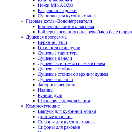
Ножи MIKADZO
Разделочные доски
Сушилки для кухонных моек
Газовые котлы-Водонагреватели
Бойлер послойного нагрева
Бойлеры косвенного нагрева бак в баке (гори
Душевая программа
Верхние души
Гигиенические души
Душевые гарнитуры
Душевые панели
Душевые системы со смесителем
Душевые стойки
Душевые стойки с верхним душем
Душевые шланги
Запорные вентили
Изливы
Ручной душ
Шланговые подключения
Комплектующие
Выпуск для кухонной мойки
Донные клапаны
Сифоны для кухонных моек
Сифоны для раковин