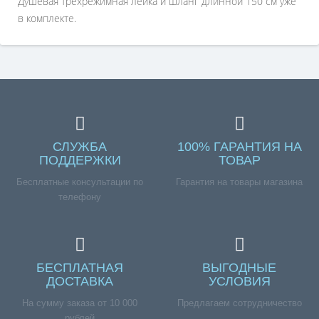
Душевая трехрежимная лейка и шланг длинной 150 см уже
в комплекте.
СЛУЖБА
100% ГАРАНТИЯ НА
ПОДДЕРЖКИ
ТОВАР
Бесплатные консультации по
Гарантия на товары магазина
телефону
БЕСПЛАТНАЯ
ВЫГОДНЫЕ
ДОСТАВКА
УСЛОВИЯ
На сумму заказа от 10 000
Предлагаем сотрудничество
рублей