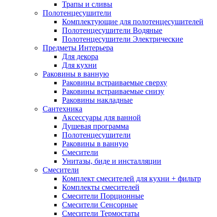
Трапы и сливы
Полотенцесушители
Комплектующие для полотенцесушителей
Полотенцесушители Водяные
Полотенцесушители Электрические
Предметы Интерьера
Для декора
Для кухни
Раковины в ванную
Раковины встраиваемые сверху
Раковины встраиваемые снизу
Раковины накладные
Сантехника
Аксессуары для ванной
Душевая программа
Полотенцесушители
Раковины в ванную
Смесители
Унитазы, биде и инсталляции
Смесители
Комплект смесителей для кухни + фильтр
Комплекты смесителей
Смесители Порционные
Смесители Сенсорные
Смесители Термостаты