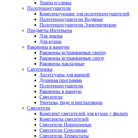
Трапы и сливы
Полотенцесушители
Комплектующие для полотенцесушителей
Полотенцесушители Водяные
Полотенцесушители Электрические
Предметы Интерьера
Для декора
Для кухни
Раковины в ванную
Раковины встраиваемые сверху
Раковины встраиваемые снизу
Раковины накладные
Сантехника
Аксессуары для ванной
Душевая программа
Полотенцесушители
Раковины в ванную
Смесители
Унитазы, биде и инсталляции
Смесители
Комплект смесителей для кухни + фильтр
Комплекты смесителей
Смесители Порционные
Смесители Сенсорные
Смесители Термостаты