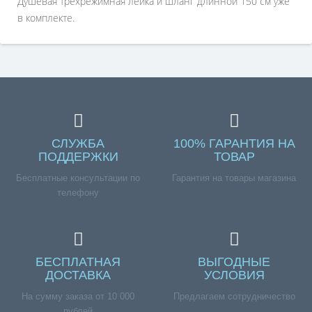
Душевая трехрежимная лейка и шланг длинной 150 см уже
в комплекте.
СЛУЖБА
100% ГАРАНТИЯ НА
ПОДДЕРЖКИ
ТОВАР
Бесплатные консультации по
Гарантия на товары магазина
телефону
БЕСПЛАТНАЯ
ВЫГОДНЫЕ
ДОСТАВКА
УСЛОВИЯ
На сумму заказа от 10 000
Предлагаем сотрудничество
рублей