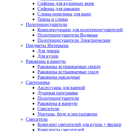
Сифоны для кухонных моек
Сифоны для раковин
Сливы-переливы для ванн
Трапы и сливы
Полотенцесушители
Комплектующие для полотенцесушителей
Полотенцесушители Водяные
Полотенцесушители Электрические
Предметы Интерьера
Для декора
Для кухни
Раковины в ванную
Раковины встраиваемые сверху
Раковины встраиваемые снизу
Раковины накладные
Сантехника
Аксессуары для ванной
Душевая программа
Полотенцесушители
Раковины в ванную
Смесители
Унитазы, биде и инсталляции
Смесители
Комплект смесителей для кухни + фильтр
Комплекты смесителей