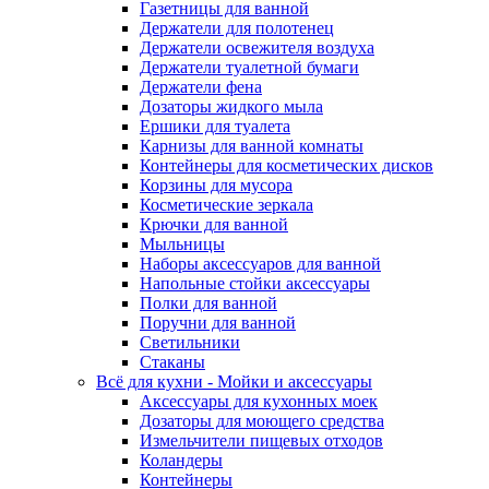
Газетницы для ванной
Держатели для полотенец
Держатели освежителя воздуха
Держатели туалетной бумаги
Держатели фена
Дозаторы жидкого мыла
Ершики для туалета
Карнизы для ванной комнаты
Контейнеры для косметических дисков
Корзины для мусора
Косметические зеркала
Крючки для ванной
Мыльницы
Наборы аксессуаров для ванной
Напольные стойки аксессуары
Полки для ванной
Поручни для ванной
Светильники
Стаканы
Всё для кухни - Мойки и аксессуары
Аксессуары для кухонных моек
Дозаторы для моющего средства
Измельчители пищевых отходов
Коландеры
Контейнеры