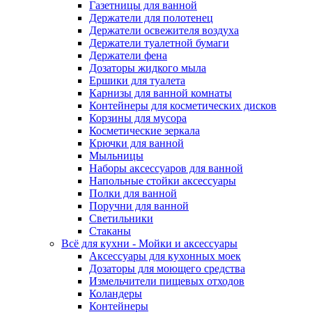
Газетницы для ванной
Держатели для полотенец
Держатели освежителя воздуха
Держатели туалетной бумаги
Держатели фена
Дозаторы жидкого мыла
Ершики для туалета
Карнизы для ванной комнаты
Контейнеры для косметических дисков
Корзины для мусора
Косметические зеркала
Крючки для ванной
Мыльницы
Наборы аксессуаров для ванной
Напольные стойки аксессуары
Полки для ванной
Поручни для ванной
Светильники
Стаканы
Всё для кухни - Мойки и аксессуары
Аксессуары для кухонных моек
Дозаторы для моющего средства
Измельчители пищевых отходов
Коландеры
Контейнеры