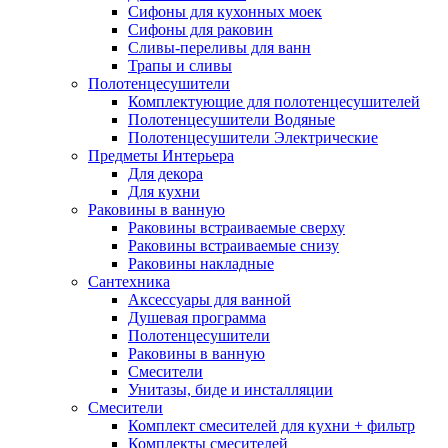
Сифоны для кухонных моек
Сифоны для раковин
Сливы-переливы для ванн
Трапы и сливы
Полотенцесушители
Комплектующие для полотенцесушителей
Полотенцесушители Водяные
Полотенцесушители Электрические
Предметы Интерьера
Для декора
Для кухни
Раковины в ванную
Раковины встраиваемые сверху
Раковины встраиваемые снизу
Раковины накладные
Сантехника
Аксессуары для ванной
Душевая программа
Полотенцесушители
Раковины в ванную
Смесители
Унитазы, биде и инсталляции
Смесители
Комплект смесителей для кухни + фильтр
Комплекты смесителей