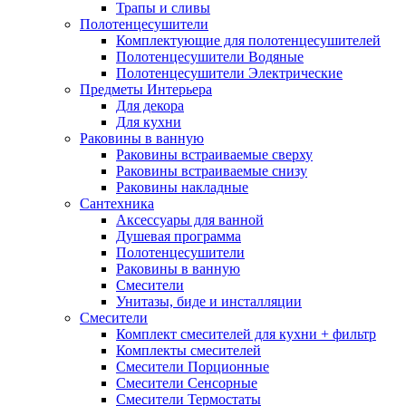
Трапы и сливы
Полотенцесушители
Комплектующие для полотенцесушителей
Полотенцесушители Водяные
Полотенцесушители Электрические
Предметы Интерьера
Для декора
Для кухни
Раковины в ванную
Раковины встраиваемые сверху
Раковины встраиваемые снизу
Раковины накладные
Сантехника
Аксессуары для ванной
Душевая программа
Полотенцесушители
Раковины в ванную
Смесители
Унитазы, биде и инсталляции
Смесители
Комплект смесителей для кухни + фильтр
Комплекты смесителей
Смесители Порционные
Смесители Сенсорные
Смесители Термостаты