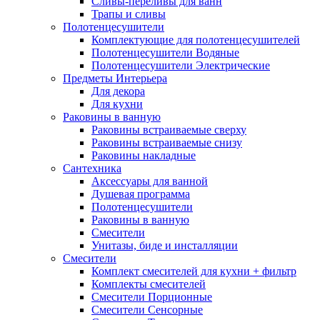
Сливы-переливы для ванн
Трапы и сливы
Полотенцесушители
Комплектующие для полотенцесушителей
Полотенцесушители Водяные
Полотенцесушители Электрические
Предметы Интерьера
Для декора
Для кухни
Раковины в ванную
Раковины встраиваемые сверху
Раковины встраиваемые снизу
Раковины накладные
Сантехника
Аксессуары для ванной
Душевая программа
Полотенцесушители
Раковины в ванную
Смесители
Унитазы, биде и инсталляции
Смесители
Комплект смесителей для кухни + фильтр
Комплекты смесителей
Смесители Порционные
Смесители Сенсорные