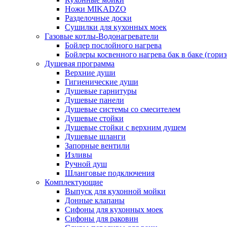
Ножи MIKADZO
Разделочные доски
Сушилки для кухонных моек
Газовые котлы-Водонагреватели
Бойлер послойного нагрева
Бойлеры косвенного нагрева бак в баке (гори
Душевая программа
Верхние души
Гигиенические души
Душевые гарнитуры
Душевые панели
Душевые системы со смесителем
Душевые стойки
Душевые стойки с верхним душем
Душевые шланги
Запорные вентили
Изливы
Ручной душ
Шланговые подключения
Комплектующие
Выпуск для кухонной мойки
Донные клапаны
Сифоны для кухонных моек
Сифоны для раковин