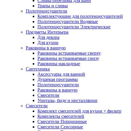
Сливы-переливы для ванн
Трапы и сливы
Полотенцесушители
Комплектующие для полотенцесушителей
Полотенцесушители Водяные
Полотенцесушители Электрические
Предметы Интерьера
Для декора
Для кухни
Раковины в ванную
Раковины встраиваемые сверху
Раковины встраиваемые снизу
Раковины накладные
Сантехника
Аксессуары для ванной
Душевая программа
Полотенцесушители
Раковины в ванную
Смесители
Унитазы, биде и инсталляции
Смесители
Комплект смесителей для кухни + фильтр
Комплекты смесителей
Смесители Порционные
Смесители Сенсорные