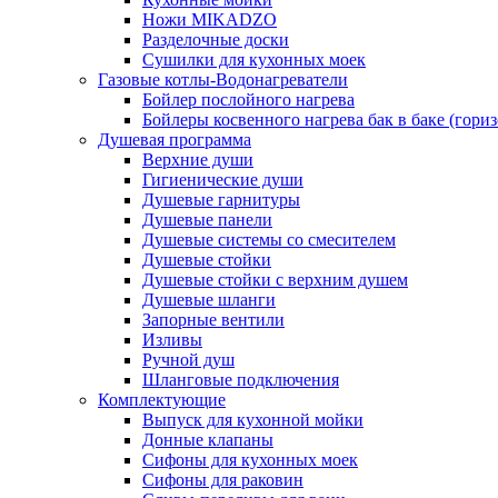
Ножи MIKADZO
Разделочные доски
Сушилки для кухонных моек
Газовые котлы-Водонагреватели
Бойлер послойного нагрева
Бойлеры косвенного нагрева бак в баке (гори
Душевая программа
Верхние души
Гигиенические души
Душевые гарнитуры
Душевые панели
Душевые системы со смесителем
Душевые стойки
Душевые стойки с верхним душем
Душевые шланги
Запорные вентили
Изливы
Ручной душ
Шланговые подключения
Комплектующие
Выпуск для кухонной мойки
Донные клапаны
Сифоны для кухонных моек
Сифоны для раковин