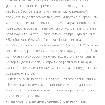
• Высококачественный стекловидный фарфор: Корпус
унитаза выполнен из премиального стекловидного
фарфора. Этот материал отличается исключительной
прочностью, долговечностью, устойчивостью к царапинам
и агрессивным чистящим средствам. Гладкая, непористая
поверхность обеспечивает легкую очистку и препятствует
размножению бактерий, гарантируя безупречную гигиену.
• Безободковый дизайн (Rimless): Инновационная
безободковая конструкция унитаза CLIO Smart CT12153 – это
новый стандарт гигиены. Отсутствие традиционного ободка
исключает труднодоступные места для скопления грязи и
бактерий, делая уборку быстрой и эффективной. Каждый
смыв обеспечивает полное омывание чаши, поддерживая
идеальную чистоту.
• Система "Анти-всплеск": Продуманная геометрия чаши и
эффективная система смыва минимизируют образование
брызг, обеспечивая максимальный комфорт и гигиену во
время использования.
• Надежное пластиковое сиденье: Сиденье унитаза