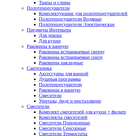
Трапы и сливы
Полотенцесушители
Комплектующие для полотенцесушителей
Полотенцесушители Водяные
Полотенцесушители Электрические
Предметы Интерьера
Для декора
Для кухни
Раковины в ванную
Раковины встраиваемые сверху
Раковины встраиваемые снизу
Раковины накладные
Сантехника
Аксессуары для ванной
Душевая программа
Полотенцесушители
Раковины в ванную
Смесители
Унитазы, биде и инсталляции
Смесители
Комплект смесителей для кухни + фильтр
Комплекты смесителей
Смесители Порционные
Смесители Сенсорные
Смесители Термостаты