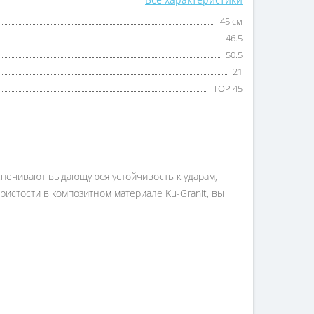
45 см
46.5
50.5
21
TOP 45
спечивают выдающуюся устойчивость к ударам,
ристости в композитном материале Ku-Granit, вы