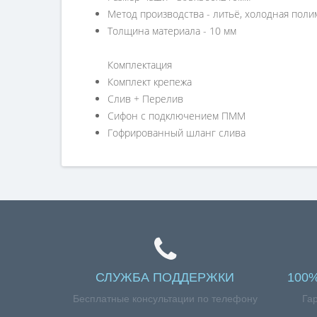
Метод производства - литьё, холодная пол
Толщина материала - 10 мм
Комплектация
Комплект крепежа
Слив + Перелив
Сифон с подключением ПММ
Гофрированный шланг слива
СЛУЖБА ПОДДЕРЖКИ
100
Бесплатные консультации по телефону
Га