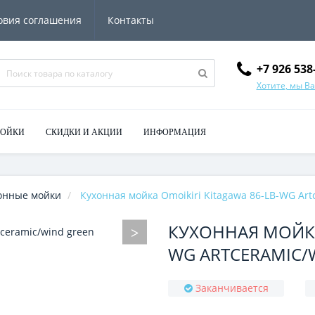
овия соглашения
Контакты
+7 926 538
Хотите, мы В
МОЙКИ
СКИДКИ И АКЦИИ
ИНФОРМАЦИЯ
онные мойки
Кухонная мойка Omoikiri Kitagawa 86-LB-WG Art
КУХОННАЯ МОЙКА 
WG ARTCERAMIC/
Заканчивается