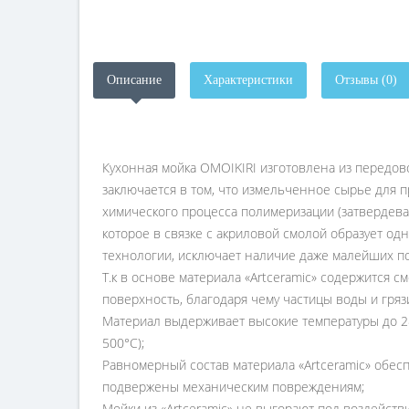
Описание
Характеристики
Отзывы (0)
Кухонная мойка OMOIKIRI изготовлена из передово
заключается в том, что измельченное сырье для 
химического процесса полимеризации (затвердев
которое в связке с акриловой смолой образует од
технологии, исключает наличие даже малейших по
Т.к в основе материала «Artceramic» содержится
поверхность, благодаря чему частицы воды и гряз
Материал выдерживает высокие температуры до 280
500°С);
Равномерный состав материала «Artceramic» обесп
подвержены механическим повреждениям;
Мойки из «Artceramic» не выгорают под воздейст