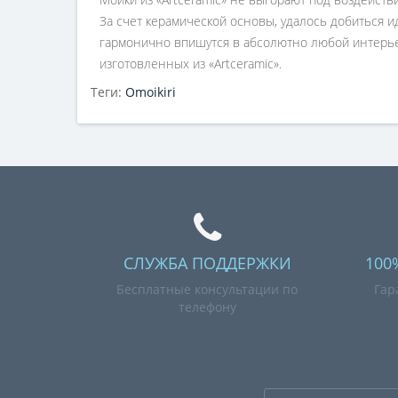
За счет керамической основы, удалось добиться и
гармонично впишутся в абсолютно любой интерьер
изготовленных из «Artceramic».
Теги:
Omoikiri
СЛУЖБА ПОДДЕРЖКИ
100
Бесплатные консультации по
Гар
телефону