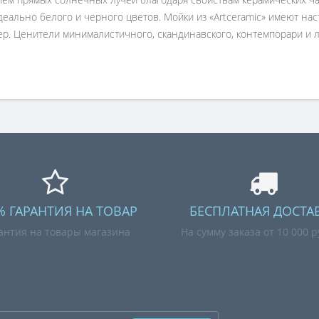
деально белого и черного цветов. Мойки из «Artceramic» имеют на
. Ценители минималистичного, скандинавского, контемпорари и л
% ГАРАНТИЯ НА ТОВАР
БЕСПЛАТНАЯ ДОСТА
антия на товары магазина
На сумму заказа от 10 000 