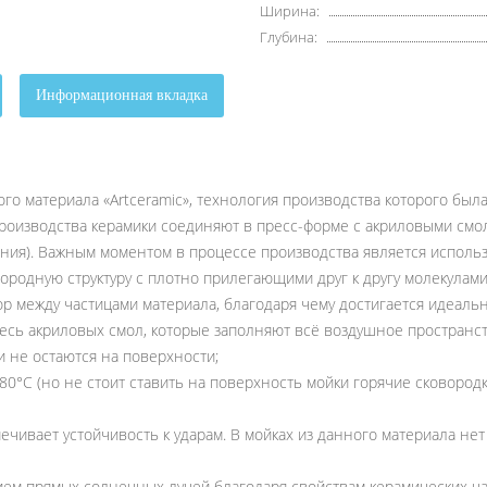
Ширина:
Глубина:
Информационная вкладка
го материала «Artceramic», технология производства которого был
производства керамики соединяют в пресс-форме с акриловыми смол
ания). Важным моментом в процессе производства является исполь
нородную структуру с плотно прилегающими друг к другу молекулами
р между частицами материала, благодаря чему достигается идеальн
 смесь акриловых смол, которые заполняют всё воздушное простран
и не остаются на поверхности;
°С (но не стоит ставить на поверхность мойки горячие сковородки 
ечивает устойчивость к ударам. В мойках из данного материала нет
вием прямых солнечных лучей благодаря свойствам керамических ча