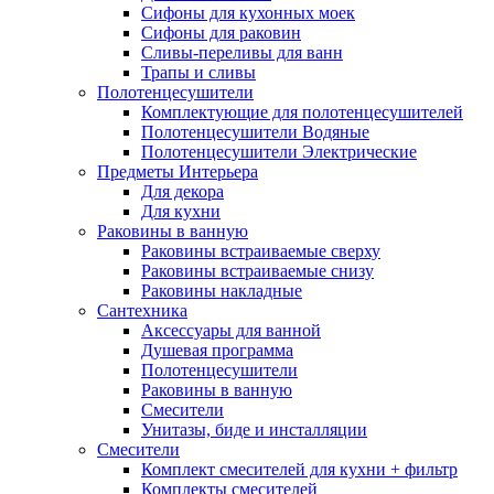
Сифоны для кухонных моек
Сифоны для раковин
Сливы-переливы для ванн
Трапы и сливы
Полотенцесушители
Комплектующие для полотенцесушителей
Полотенцесушители Водяные
Полотенцесушители Электрические
Предметы Интерьера
Для декора
Для кухни
Раковины в ванную
Раковины встраиваемые сверху
Раковины встраиваемые снизу
Раковины накладные
Сантехника
Аксессуары для ванной
Душевая программа
Полотенцесушители
Раковины в ванную
Смесители
Унитазы, биде и инсталляции
Смесители
Комплект смесителей для кухни + фильтр
Комплекты смесителей