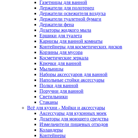
Газетницы для ванной
Держатели для полотенец
Держатели освежителя воздуха
Держатели туалетной бумаги
Держатели фена
Дозаторы жидкого мыла
Ершики для туалета
Карнизы для ванной комнаты
Контейнеры для косметических дисков
Корзины для мусора
Косметические зеркала
Крючки для ванной
Мыльницы
Наборы аксессуаров для ванной
Напольные стойки аксессуары
Полки для ванной
Поручни для ванной
Светильники
Стаканы
Всё для кухни - Мойки и аксессуары
Аксессуары для кухонных моек
Дозаторы для моющего средства
Измельчители пищевых отходов
Коландеры
Контейнеры