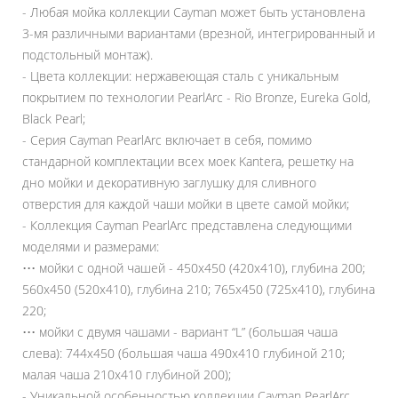
- Любая мойка коллекции Cayman может быть установлена
3-мя различными вариантами (врезной, интегрированный и
подстольный монтаж).
- Цвета коллекции:
нержавеющая сталь с уникальным
покрытием по технологии PearlArc - Rio Bronze, Eureka Gold,
Black Pearl;
- Серия Cayman PearlArc включает в себя, помимо
стандарной комплектации всех моек Kantera, решетку на
дно мойки и декоративную заглушку для сливного
отверстия для каждой чаши мойки в цвете самой мойки;
- Коллекция Cayman PearlArc представлена следующими
моделями и размерами:
••• мойки с одной чашей - 450x450 (420x410), глубина 200;
560х450 (520х410), глубина 210; 765х450 (725х410), глубина
220;
••• мойки с двумя чашами - вариант “L” (большая чаша
слева): 744x450 (большая чаша 490х410 глубиной 210;
малая чаша 210х410 глубиной 200);
- Уникальной особенностью коллекции Cayman PearlArc