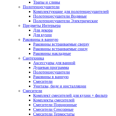
Трапы и сливы
Полотенцесушители
Комплектующие для полотенцесушителей
Полотенцесушители Водяные
Полотенцесушители Электрические
Предметы Интерьера
Для декора
Для кухни
Раковины в ванную
Раковины встраиваемые сверху
Раковины встраиваемые снизу
Раковины накладные
Сантехника
Аксессуары для ванной
Душевая программа
Полотенцесушители
Раковины в ванную
Смесители
Унитазы, биде и инсталляции
Смесители
Комплект смесителей для кухни + фильтр
Комплекты смесителей
Смесители Порционные
Смесители Сенсорные
Смесители Термостаты