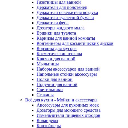
Газетницы для ванной
Держатели для полотенец
Держатели освежителя воздуха
Держатели туалетной бумаги
Держатели фена
Дозаторы жидкого мыла
Ершики для туалета
Карнизы для ванной комнаты
Контейнеры для косметических дисков
Корзины для мусора
Косметические зеркала
Крючки для ванной
Мыльницы
Наборы аксессуаров для ванной
Напольные стойки аксессуары
Полки для ванной
Поручни для ванной
Светильники
Стаканы
Всё для кухни - Мойки и аксессуары
Аксессуары для кухонных моек
Дозаторы для моющего средства
Измельчители пищевых отходов
Коландеры
Контейнеры