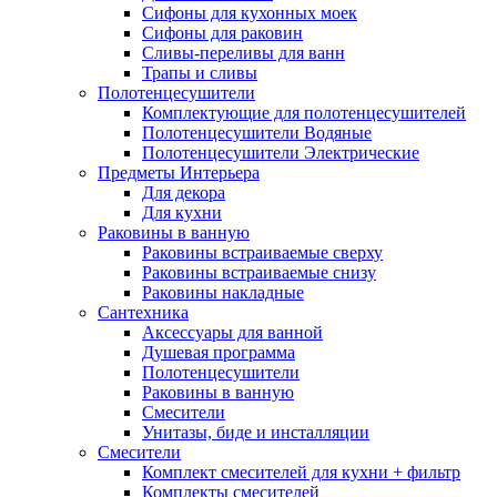
Сифоны для кухонных моек
Сифоны для раковин
Сливы-переливы для ванн
Трапы и сливы
Полотенцесушители
Комплектующие для полотенцесушителей
Полотенцесушители Водяные
Полотенцесушители Электрические
Предметы Интерьера
Для декора
Для кухни
Раковины в ванную
Раковины встраиваемые сверху
Раковины встраиваемые снизу
Раковины накладные
Сантехника
Аксессуары для ванной
Душевая программа
Полотенцесушители
Раковины в ванную
Смесители
Унитазы, биде и инсталляции
Смесители
Комплект смесителей для кухни + фильтр
Комплекты смесителей