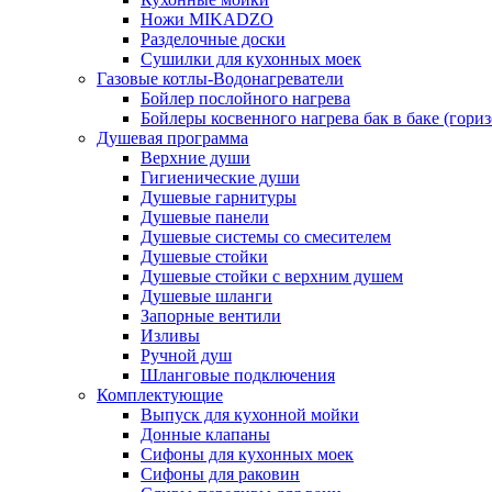
Ножи MIKADZO
Разделочные доски
Сушилки для кухонных моек
Газовые котлы-Водонагреватели
Бойлер послойного нагрева
Бойлеры косвенного нагрева бак в баке (гори
Душевая программа
Верхние души
Гигиенические души
Душевые гарнитуры
Душевые панели
Душевые системы со смесителем
Душевые стойки
Душевые стойки с верхним душем
Душевые шланги
Запорные вентили
Изливы
Ручной душ
Шланговые подключения
Комплектующие
Выпуск для кухонной мойки
Донные клапаны
Сифоны для кухонных моек
Сифоны для раковин