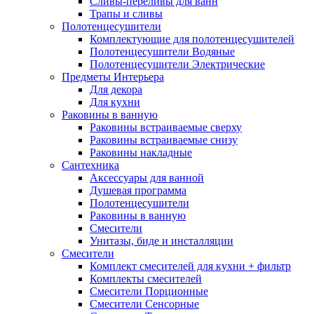
Сливы-переливы для ванн
Трапы и сливы
Полотенцесушители
Комплектующие для полотенцесушителей
Полотенцесушители Водяные
Полотенцесушители Электрические
Предметы Интерьера
Для декора
Для кухни
Раковины в ванную
Раковины встраиваемые сверху
Раковины встраиваемые снизу
Раковины накладные
Сантехника
Аксессуары для ванной
Душевая программа
Полотенцесушители
Раковины в ванную
Смесители
Унитазы, биде и инсталляции
Смесители
Комплект смесителей для кухни + фильтр
Комплекты смесителей
Смесители Порционные
Смесители Сенсорные