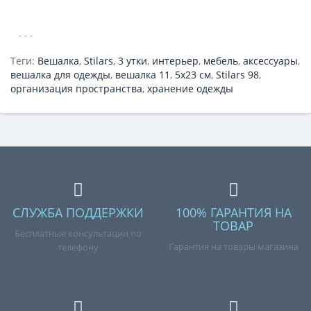
```
Теги:
Вешалка
,
Stilars
,
3 утки
,
интерьер
,
мебель
,
аксессуары
,
вешалка для одежды
,
вешалка 11
,
5х23 см
,
Stilars 98
,
организация пространства
,
хранение одежды
СЛУЖБА ПОДДЕРЖКИ
100% ГАРАНТИЯ НА
ТОВАР
Бесплатные консультации по
Гарантия на товары магазина
телефону