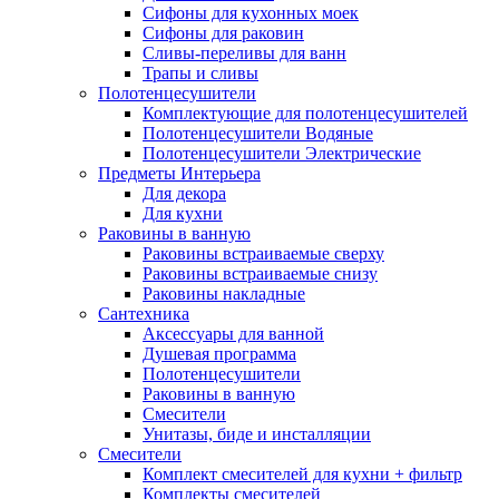
Сифоны для кухонных моек
Сифоны для раковин
Сливы-переливы для ванн
Трапы и сливы
Полотенцесушители
Комплектующие для полотенцесушителей
Полотенцесушители Водяные
Полотенцесушители Электрические
Предметы Интерьера
Для декора
Для кухни
Раковины в ванную
Раковины встраиваемые сверху
Раковины встраиваемые снизу
Раковины накладные
Сантехника
Аксессуары для ванной
Душевая программа
Полотенцесушители
Раковины в ванную
Смесители
Унитазы, биде и инсталляции
Смесители
Комплект смесителей для кухни + фильтр
Комплекты смесителей