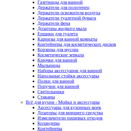
Газетницы для ванной
Держатели для полотенец
Держатели освежителя воздуха
Держатели туалетной бумаги
Держатели фена
Дозаторы жидкого мыла
Ершики для туалета
Карнизы для ванной комнаты
Контейнеры для косметических дисков
Корзины для мусора
Косметические зеркала
Крючки для ванной
Мыльницы
Наборы аксессуаров для ванной
Напольные стойки аксессуары
Полки для ванной
Поручни для ванной
Светильники
Стаканы
Всё для кухни - Мойки и аксессуары
Аксессуары для кухонных моек
Дозаторы для моющего средства
Измельчители пищевых отходов
Коландеры
Контейнеры