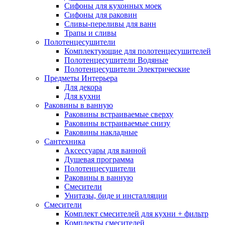
Сифоны для кухонных моек
Сифоны для раковин
Сливы-переливы для ванн
Трапы и сливы
Полотенцесушители
Комплектующие для полотенцесушителей
Полотенцесушители Водяные
Полотенцесушители Электрические
Предметы Интерьера
Для декора
Для кухни
Раковины в ванную
Раковины встраиваемые сверху
Раковины встраиваемые снизу
Раковины накладные
Сантехника
Аксессуары для ванной
Душевая программа
Полотенцесушители
Раковины в ванную
Смесители
Унитазы, биде и инсталляции
Смесители
Комплект смесителей для кухни + фильтр
Комплекты смесителей