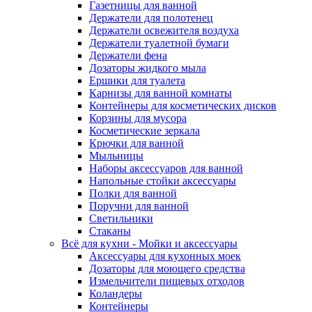
Газетницы для ванной
Держатели для полотенец
Держатели освежителя воздуха
Держатели туалетной бумаги
Держатели фена
Дозаторы жидкого мыла
Ершики для туалета
Карнизы для ванной комнаты
Контейнеры для косметических дисков
Корзины для мусора
Косметические зеркала
Крючки для ванной
Мыльницы
Наборы аксессуаров для ванной
Напольные стойки аксессуары
Полки для ванной
Поручни для ванной
Светильники
Стаканы
Всё для кухни - Мойки и аксессуары
Аксессуары для кухонных моек
Дозаторы для моющего средства
Измельчители пищевых отходов
Коландеры
Контейнеры