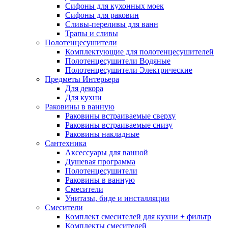
Сифоны для кухонных моек
Сифоны для раковин
Сливы-переливы для ванн
Трапы и сливы
Полотенцесушители
Комплектующие для полотенцесушителей
Полотенцесушители Водяные
Полотенцесушители Электрические
Предметы Интерьера
Для декора
Для кухни
Раковины в ванную
Раковины встраиваемые сверху
Раковины встраиваемые снизу
Раковины накладные
Сантехника
Аксессуары для ванной
Душевая программа
Полотенцесушители
Раковины в ванную
Смесители
Унитазы, биде и инсталляции
Смесители
Комплект смесителей для кухни + фильтр
Комплекты смесителей